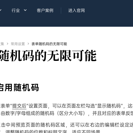


行业
客户案例
进入官网
收集

常用设置

表单随机码的无限可能
随机码的无限可能
启用随机码
表单“
提交后
”设置页面，可以在页面左栏勾选“显示随机码”，
串由数字/字母组成的随机码（区分大小写），并且对应的表单反
点击中间预览页面的随机码区域，还可以在右边的编辑栏设定
式
，调整随机码的位数和标题文字，适应不同场景。