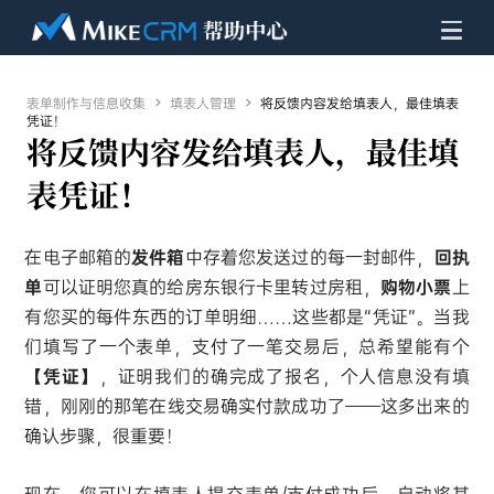
表单制作与信息收集

填表人管理

将反馈内容发给填表人，最佳填表
凭证！
将反馈内容发给填表人，最佳填
表凭证！
在电子邮箱的
发件箱
中存着您发送过的每一封邮件，
回执
单
可以证明您真的给房东银行卡里转过房租，
购物小票
上
有您买的每件东西的订单明细……这些都是“凭证”。当我
们填写了一个表单，支付了一笔交易后，总希望能有个
【凭证】
，证明我们的确完成了报名，个人信息没有填
错，刚刚的那笔在线交易确实付款成功了——这多出来的
确认步骤，很重要！